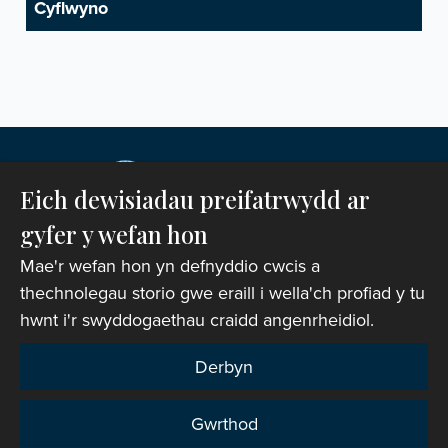
Eich dewisiadau preifatrwydd ar
gyfer y wefan hon
Mae'r wefan hon yn defnyddio cwcis a
thechnolegau storio gwe eraill i wella'ch profiad y tu
hwnt i'r swyddogaethau craidd angenrheidiol.
Hawlfraint © 2007-2026 Corff Cynrychiolwyr yr
Eglwys yng Nghymru. Cedwir pob hawl.
Derbyn
Rhif Elusen Gofrestredig: 1142813
Gwrthod
Telerau ac Amodau Gwefan
|
Cwcis
|
Cefnogaeth o