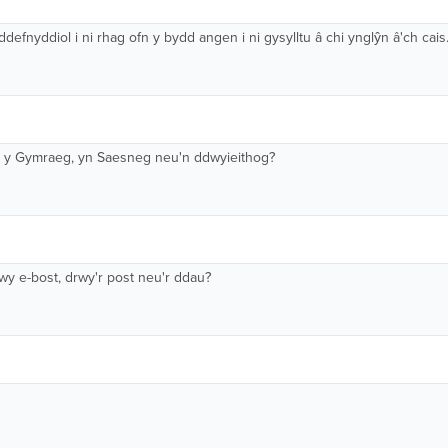
efnyddiol i ni rhag ofn y bydd angen i ni gysylltu â chi ynglŷn â'ch cais
 yn y Gymraeg, yn Saesneg neu'n ddwyieithog?
drwy e-bost, drwy'r post neu'r ddau?