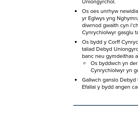
Uniongyrchol.
Os oes unrhyw newidia
yr Eglwys yng Nghymru (
diwrnod gwaith cyn i'ch
Cynrychiolwyr gasglu ta
Os bydd y Corff Cynry
taliad Debyd Uniongyrc
banc neu gymdeithas a
Os byddwch yn derby
Cynrychiolwyr yn g
Gallwch ganslo Debyd 
Efallai y bydd angen ca