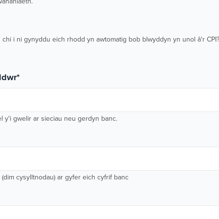
wahaniaeth.
 chi i ni gynyddu eich rhodd yn awtomatig bob blwyddyn yn unol â'r CPI?
oddwr
*
l y'i gwelir ar sieciau neu gerdyn banc.
dim cysylltnodau) ar gyfer eich cyfrif banc