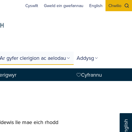
Cyswllt
Gweld ein gwefannau
English
Chwilio
Ar gyfer clerigion ac aelodau
Addysg
erigwyr
Cyfrannu
 ddewis lle mae eich rhodd
English