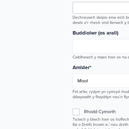
Dechreuwch deipio enw eich bud
dewis o'r rhestr ond llenwch y 
Buddiolwr (os arall)
Cwblhewch y maes hwn os na all
Amlder
*
Fel arfer, rydym yn cymryd rhod
ddwywaith y flwyddyn neu'n fl
Rhodd Cymorth
Ticiwch y blwch hwn os hoffech
llai o Dreth Incwm a / neu dreth