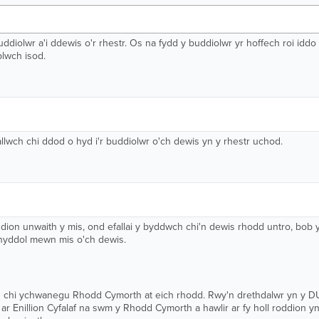
diolwr a'i ddewis o'r rhestr. Os na fydd y buddiolwr yr hoffech roi idd
blwch isod.
wch chi ddod o hyd i'r buddiolwr o'ch dewis yn y rhestr uchod.
dion unwaith y mis, ond efallai y byddwch chi'n dewis rhodd untro, bob yn
ynyddol mewn mis o'ch dewis.
 chi ychwanegu Rhodd Cymorth at eich rhodd. Rwy'n drethdalwr yn y DU a
 ar Enillion Cyfalaf na swm y Rhodd Cymorth a hawlir ar fy holl roddion y