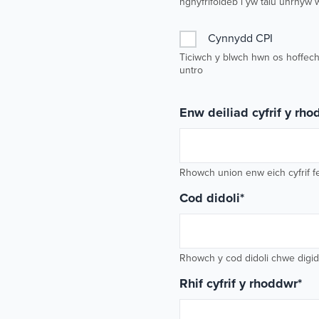
nghyfrifoldeb i yw talu unrhyw 
Cynnydd CPI
Ticiwch y blwch hwn os hoffech
untro
Enw deiliad cyfrif y rh
Rhowch union enw eich cyfrif fe
Cod didoli
*
Rhowch y cod didoli chwe digid (
Rhif cyfrif y rhoddwr
*