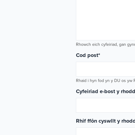
Rhowch eich cyfeiriad, gan gyn
Cod post
*
Rhaid i hyn fod yn y DU os yw 
Cyfeiriad e-bost y rhod
Rhif ffôn cyswllt y rhod