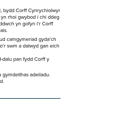
 bydd Corff Cynrychiolwyr
) yn rhoi gwybod i chi ddeg
ddwch yn gofyn i'r Corff
ais.
eud camgymeriad gyda'ch
 o'r swm a dalwyd gan eich
-dalu pan fydd Corff y
 gymdeithas adeiladu.
d.