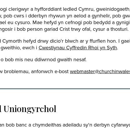
ogi clerigwyr a hyfforddiant ledled Cymru, gweinidogaeth
 pob cwrs i dderbyn rhywun yn aelod a gynhelir, pob gw
ael eu cysuro. Mae hefyd yn cefnogi pob bedydd a gynigir
gosir i bob person gariad Crist trwy ofal, cysur a thosturi.
ymorth hefyd drwy dicio'r blwch ar y ffurflen hon. I ga
gweithio, ewch i
Cwestiynau Cyffredin Rhoi yn Syth
.
 o bob mis neu ddiwrnod gwaith nesaf.
yw broblemau, anfonwch e-bost
webmaster@churchinwales
 Uniongyrchol
an bob banc a chymdeithas adeiladu sy'n derbyn cyfarwy