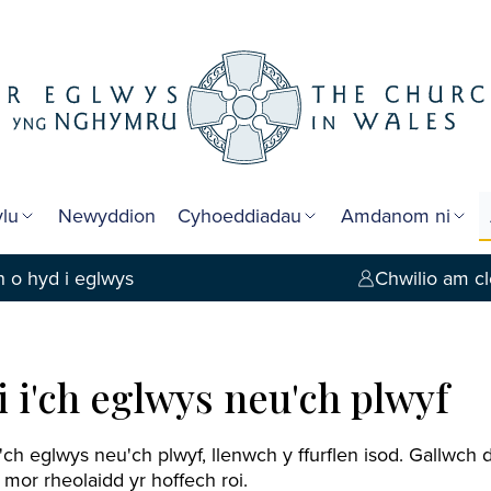
lu
Newyddion
Cyhoeddiadau
Amdanom ni
 o hyd i eglwys
Chwilio am cl
 i'ch eglwys neu'ch plwyf
'ch eglwys neu'ch plwyf, llenwch y ffurflen isod. Gallwch
a mor rheolaidd yr hoffech roi.