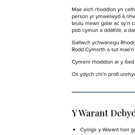
Mae eich rhoddion yn cefn
person yr ymwelwyd â nhw,
teulu mewn galar ac sy’n c
pob cymun a ddathlir, a dan
Gallwch ychwanegu Rhodd C
Rodd Cymorth a sut mae'n 
Cymerir rhoddion ar y 6ed
Os ydych chi'n profi unrh
Y Warant Debyd
Cynigir y Warant hon g