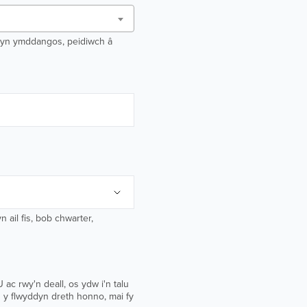
o yn ymddangos, peidiwch â
 ail fis, bob chwarter,
c rwy'n deall, os ydw i'n talu
n y flwyddyn dreth honno, mai fy