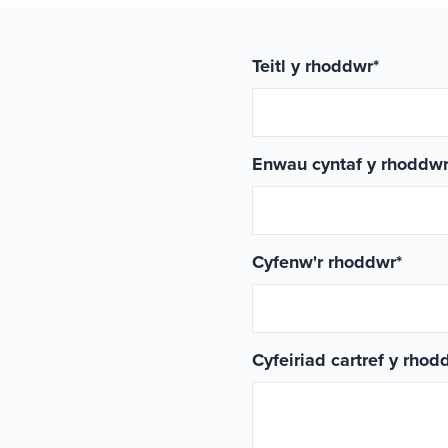
Teitl y rhoddwr
*
Enwau cyntaf y rhoddw
Cyfenw'r rhoddwr
*
Cyfeiriad cartref y rhod