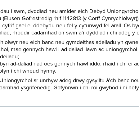
dau i swm, dyddiad neu amlder eich Debyd Uniongyrchol,
Elusen Gofrestredig rhif 1142813 (y Corff Cynrychiolwyr)
 cyfrif gael ei ddebydu neu fel y cytunwyd fel arall. Os by
liad, rhoddir cadarnhad o'r swm a'r dyddiad i chi adeg y c
chiolwyr neu eich banc neu gymdeithas adeiladu yn gwn
hol, mae gennych hawl i ad-daliad llawn ac uniongyrchol
deiladu;
n ad-daliad nad oes gennych hawl iddo, rhaid i chi ei ad
ofyn i chi wneud hynny.
Uniongyrchol ar unrhyw adeg drwy gysylltu â'ch banc neu
darnhad ysgrifenedig. Gofynnwn i chi roi gwybod i ni hefy