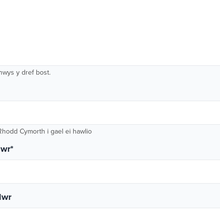
nwys y dref bost.
Rhodd Cymorth i gael ei hawlio
dwr
*
dwr