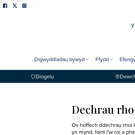
Digwyddiadau bywyd
Ffydd
Efengy
Diogelu
Dewch
Dechrau rhoi
Os hoffech ddechrau rhoi i
yn mynd, faint i'w roi a ph