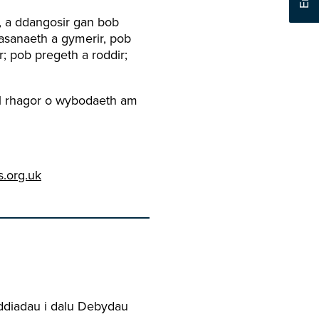
, a ddangosir gan bob
asanaeth a gymerir, pob
; pob pregeth a roddir;
el rhagor o wybodaeth am
.org.uk
ddiadau i dalu Debydau