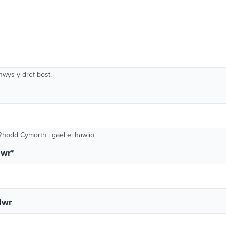
nwys y dref bost.
Rhodd Cymorth i gael ei hawlio
dwr
*
dwr