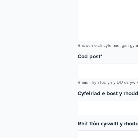
Rhowch eich cyfeiriad, gan gyn
Cod post
*
Rhaid i hyn fod yn y DU os yw 
Cyfeiriad e-bost y rhod
Rhif ffôn cyswllt y rhod