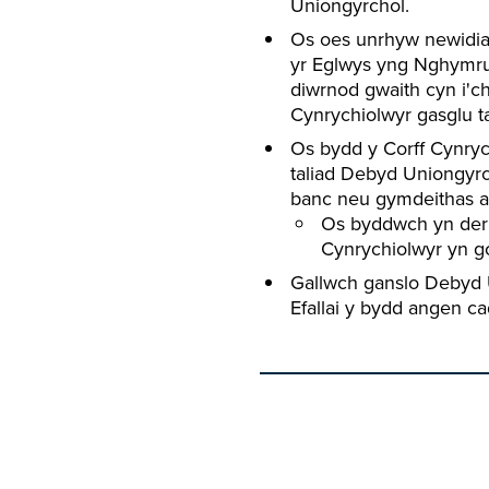
Uniongyrchol.
Os oes unrhyw newidia
yr Eglwys yng Nghymru (
diwrnod gwaith cyn i'ch
Cynrychiolwyr gasglu ta
Os bydd y Corff Cynry
taliad Debyd Uniongyrc
banc neu gymdeithas a
Os byddwch yn derby
Cynrychiolwyr yn g
Gallwch ganslo Debyd 
Efallai y bydd angen ca