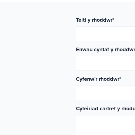
Teitl y rhoddwr
*
Enwau cyntaf y rhoddw
Cyfenw'r rhoddwr
*
Cyfeiriad cartref y rhod