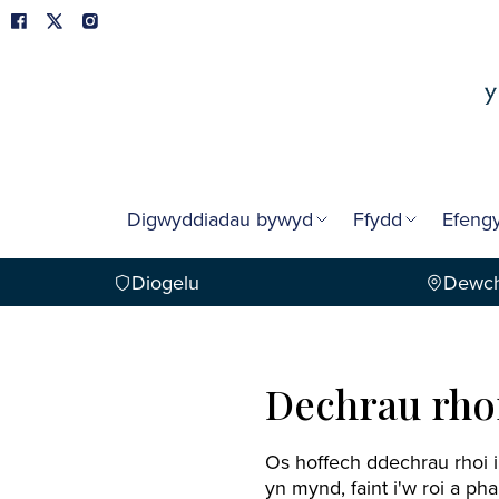
Digwyddiadau bywyd
Ffydd
Efengy
Diogelu
Dewch
Dechrau rhoi
Os hoffech ddechrau rhoi i
yn mynd, faint i'w roi a ph