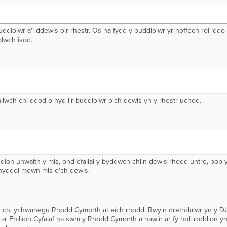
diolwr a'i ddewis o'r rhestr. Os na fydd y buddiolwr yr hoffech roi idd
blwch isod.
wch chi ddod o hyd i'r buddiolwr o'ch dewis yn y rhestr uchod.
dion unwaith y mis, ond efallai y byddwch chi'n dewis rhodd untro, bob yn
ynyddol mewn mis o'ch dewis.
 chi ychwanegu Rhodd Cymorth at eich rhodd. Rwy'n drethdalwr yn y DU a
 ar Enillion Cyfalaf na swm y Rhodd Cymorth a hawlir ar fy holl roddion y