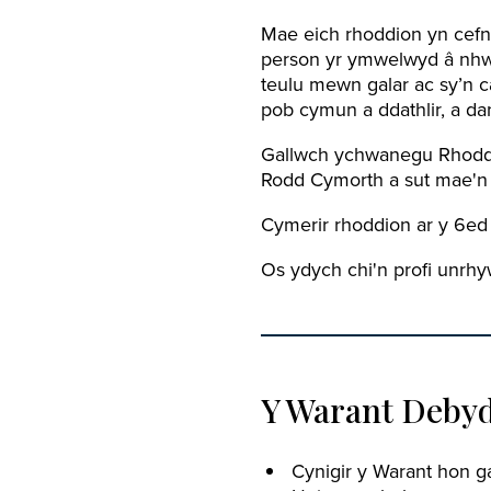
Mae eich rhoddion yn cefn
person yr ymwelwyd â nhw,
teulu mewn galar ac sy’n c
pob cymun a ddathlir, a dan
Gallwch ychwanegu Rhodd C
Rodd Cymorth a sut mae'n 
Cymerir rhoddion ar y 6ed
Os ydych chi'n profi unrh
Y Warant Debyd
Cynigir y Warant hon g