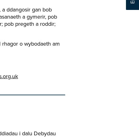
, a ddangosir gan bob
asanaeth a gymerir, pob
; pob pregeth a roddir;
el rhagor o wybodaeth am
.org.uk
ddiadau i dalu Debydau