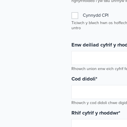
nghyfrifoldeb i yw talu unrhyw 
Cynnydd CPI
Ticiwch y blwch hwn os hoffech
untro
Enw deiliad cyfrif y rh
Rhowch union enw eich cyfrif fe
Cod didoli
*
Rhowch y cod didoli chwe digid (
Rhif cyfrif y rhoddwr
*