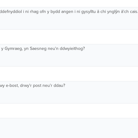
efnyddiol i ni rhag ofn y bydd angen i ni gysylltu â chi ynglŷn â'ch cais
 yn y Gymraeg, yn Saesneg neu'n ddwyieithog?
drwy e-bost, drwy'r post neu'r ddau?