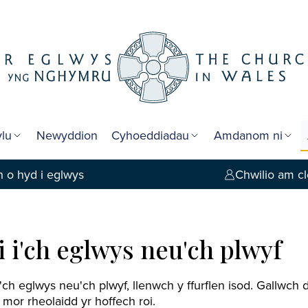
lu
Newyddion
Cyhoeddiadau
Amdanom ni
 o hyd i eglwys
Chwilio am cl
 i'ch eglwys neu'ch plwyf
'ch eglwys neu'ch plwyf, llenwch y ffurflen isod. Gallwch
a mor rheolaidd yr hoffech roi.