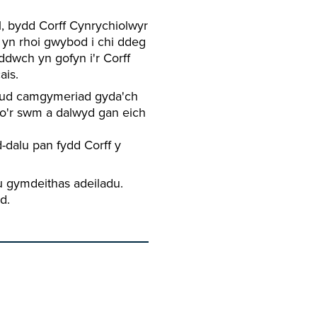
 bydd Corff Cynrychiolwyr
) yn rhoi gwybod i chi ddeg
ddwch yn gofyn i'r Corff
ais.
eud camgymeriad gyda'ch
 o'r swm a dalwyd gan eich
-dalu pan fydd Corff y
 gymdeithas adeiladu.
d.