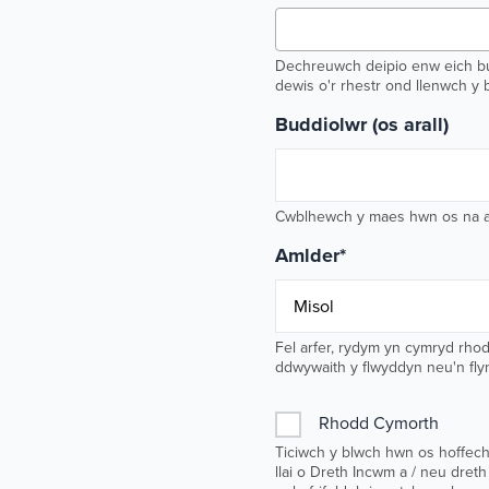
Dechreuwch deipio enw eich bud
dewis o'r rhestr ond llenwch y 
Buddiolwr (os arall)
Cwblhewch y maes hwn os na all
Amlder
*
Fel arfer, rydym yn cymryd rhod
ddwywaith y flwyddyn neu'n fl
Rhodd Cymorth
Ticiwch y blwch hwn os hoffech
llai o Dreth Incwm a / neu dreth