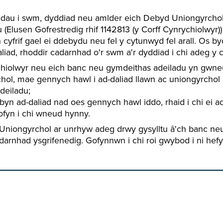
dau i swm, dyddiad neu amlder eich Debyd Uniongyrchol,
Elusen Gofrestredig rhif 1142813 (y Corff Cynrychiolwyr)
 cyfrif gael ei ddebydu neu fel y cytunwyd fel arall. Os by
liad, rhoddir cadarnhad o'r swm a'r dyddiad i chi adeg y c
chiolwyr neu eich banc neu gymdeithas adeiladu yn gwn
hol, mae gennych hawl i ad-daliad llawn ac uniongyrchol
deiladu;
n ad-daliad nad oes gennych hawl iddo, rhaid i chi ei ad
ofyn i chi wneud hynny.
Uniongyrchol ar unrhyw adeg drwy gysylltu â'ch banc neu
darnhad ysgrifenedig. Gofynnwn i chi roi gwybod i ni hefy