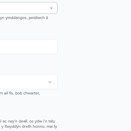
o yn ymddangos, peidiwch â
 ail fis, bob chwarter,
c rwy'n deall, os ydw i'n talu
n y flwyddyn dreth honno, mai fy