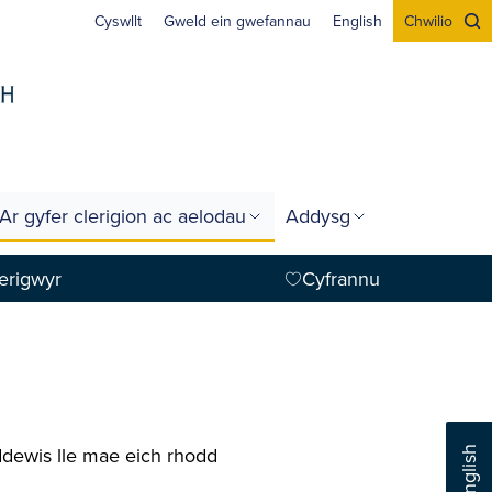
Cyswllt
Gweld ein gwefannau
English
Chwilio
Ar gyfer clerigion ac aelodau
Addysg
erigwyr
Cyfrannu
 ddewis lle mae eich rhodd
English