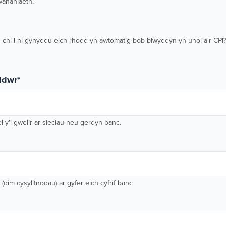
wahaniaeth.
 chi i ni gynyddu eich rhodd yn awtomatig bob blwyddyn yn unol â'r CPI?
oddwr
*
l y'i gwelir ar sieciau neu gerdyn banc.
dim cysylltnodau) ar gyfer eich cyfrif banc