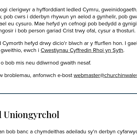
ogi clerigwyr a hyfforddiant ledled Cymru, gweinidogaeth
 pob cwrs i dderbyn rhywun yn aelod a gynhelir, pob gw
ael eu cysuro. Mae hefyd yn cefnogi pob bedydd a gynigir
gosir i bob person gariad Crist trwy ofal, cysur a thosturi.
ymorth hefyd drwy dicio'r blwch ar y ffurflen hon. I ga
gweithio, ewch i
Cwestiynau Cyffredin Rhoi yn Syth
.
 o bob mis neu ddiwrnod gwaith nesaf.
yw broblemau, anfonwch e-bost
webmaster@churchinwales
 Uniongyrchol
an bob banc a chymdeithas adeiladu sy'n derbyn cyfarwy